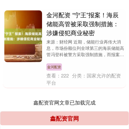
金河配资 “宁王”报案！海辰
储能高管被采取强制措施：
涉嫌侵犯商业秘密
来源：财经网 近期，储能行业再传大消
息，市场份额位列全球第三的海辰储能高
管冯登科被警方采取强制措施，而报案人
是储能行业“大哥”宁德时代。 对此，近
日，一位接近宁....
金河配资
查看：
222
分类：
国家允许的配资
平台
鑫配资官网文章已加载完成
鑫配资官网