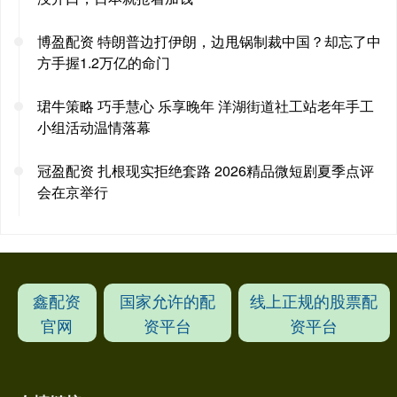
博盈配资 特朗普边打伊朗，边甩锅制裁中国？却忘了中
方手握1.2万亿的命门
珺牛策略 巧手慧心 乐享晚年 洋湖街道社工站老年手工
小组活动温情落幕
冠盈配资 扎根现实拒绝套路 2026精品微短剧夏季点评
会在京举行
鑫配资
国家允许的配
线上正规的股票配
官网
资平台
资平台