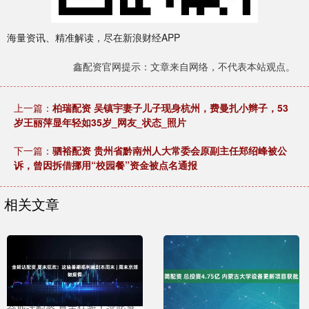
海量资讯、精准解读，尽在新浪财经APP
鑫配资官网提示：文章来自网络，不代表本站观点。
上一篇：
柏瑞配资 吴镇宇妻子儿子现身杭州，费曼扎小辫子，53
岁王丽萍显年轻如35岁_网友_状态_照片
下一篇：
驷裕配资 贵州省黔南州人大常委会原副主任郑绍峰被公
诉，曾因拆借挪用“校园餐”资金被点名通报
相关文章
金斯达配资 夏末狂欢！这些暑