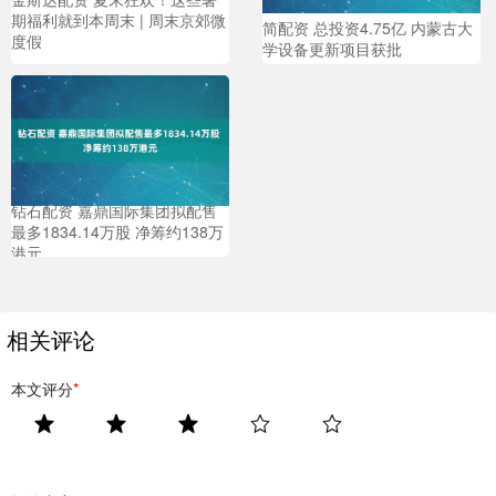
期福利就到本周末 | 周末京郊微
简配资 总投资4.75亿 内蒙古大
度假
学设备更新项目获批
钻石配资 嘉鼎国际集团拟配售
最多1834.14万股 净筹约138万
港元
相关评论
本文评分
*