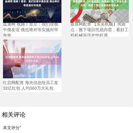
益通网 视频丨普京：我们珍视
嘉喜网配资 【东吴机械】周观
中俄友谊 俄也将对等实施对华
点：雅下项目托底内需，看好工
免签
程机械迎历史性机遇
红启网配资 海光信息给员工发
32亿红包 人均360万大礼包
相关评论
本文评分
*