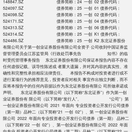
148847.SZ 债券简称：24 一创 02 债券代码：
524097.SZ 债券简称：25 一创 01 债券代码：
524098.SZ 债券简称：25 一创 02 债券代码：
524171.SZ 债券简称：25 一创 04 债券代码：
524313.SZ 债券简称：25 一创 06 债券代码：
524314.SZ 债券简称：25 一创 K1 债券代码：
524486.SZ 债券简称：25 一创 K2 东北证券股份
有限公司关于第一创业证券股份有限公司全资子 公司收到中国证券监
督管理委员会江苏监管局《行政处罚事先告 知书》的临
时受托管理事务报告 东北证券股份有限公司保证本报告内容不存在
任何虚假记载、误导性陈述或 者重大遗漏，并对其内容的真实性、准
确性和完整性承担相应法律责任。 本报告不构成对投资者进行或不
进行某项行为的推荐意见，投资者应对相关 事宜作出独立判断，而不
应将本报告中的任何内容据以作为东北证券股份有限公 司所做承诺或
声明。 东北证券股份有限公司（以下简称“东北证券”）作为第一创
业证券股份有 限公司（以下简称“发行人”、 “公司”）第
一创业证券股份有限公司 2021 年面向 专业投资者公开发行公司债券
（第一期）品种二（以下简称“21 一创 02”）、第 一创业证券股份有
限公司 2022 年面向专业投资者公开发行公司债券（第一期） 品种二
（以下简称“22 一创 02”）、第一创业证券股份有限公司 2022 年面
向专业 投资者公开发行公司债券（第二期）品种二（以下简称“22 一