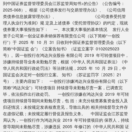
到中国证券监督管理委员会江苏监管局知书>的公告》（公告编号：
2025-068）。根据《公司债券发行与交易管理办法》、 《公司信用
类债券信息披露管理办法》、 《公司债券受托管
理人执业行为准则》规 定及上述债券《受托管理协议》的约定，现就
债券重大事项报告如下： 一、本次重大事项的基本情况 发行人全
资子公司第一创业证券承销保荐有限责任公司（以下简称“一创投
行”）于 2025 年 10 月 31 日收到中国证券监督管理委员会（以下
简称“中国证监 会”）《立案告知书》（证监立案字 0102025023
号）。因一创投行在鸿达兴业股份 有限公司 2019 年可转债项目中，
涉嫌持续督导业务未勤勉尽责，根据《中华人 民共和国证券法》《中
华人民共和国行政处罚法》等法律法规，2025 年 10 月 29 日，中
国证监会决定对一创投行立案。 知书》（苏证监罚字〔2025〕21
号），主要内容如下： 一创投行涉嫌鸿达兴业股份有限公司（以下
简称“鸿达兴业”）可转债项目 持续督导未勤勉尽责一案，已调查完
毕，依法拟作出行政处罚。 一创投行涉嫌在鸿达兴业 2019 年可转
债项目持续督导期间未勤勉尽责，包 括：未充分核查募集资金投入及
归还情况；未按规定发表核查意见，导致出具的 相关持续督导文件存
在虚假记载；未按规定履行督促及报告义务。 中国证监会江苏监管
局认为，一创投行作为鸿达兴业 2019 年可转债项目的 保荐人，持续
督导期间未勤勉尽责，涉嫌违反 2005 年修订的《中华人民共和国 证