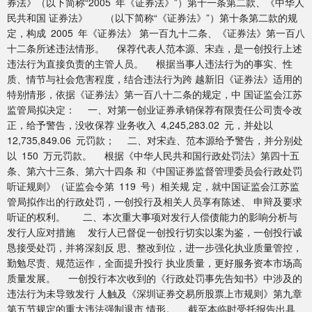
券法》（以下简称“2005 年《证券法》”）第十一条第二款、《中华人
民共和国 证券法》 （以下简称“《证券法》”）第十条第二款的规
定，构成 2005 年《证券法》 第一百九十二条、《证券法》第一百八
十二条所述违法情形。 保荐代表人范本源、宋垚，是一创投行上述
违法行为直接负责的主管人员。 根据当事人违法行为的事实、性
质、情节与社会危害程度，结合违法行为跨 越新旧《证券法》适用的
特别情形，依据《证券法》第一百八十二条的规定，中 国证监会江苏
监管局拟决定： 一、对第一创业证券承销保荐有限责任公司责令改
正，给予警告，没收保荐 业务收入 4,245,283.02 元，并处以
12,735,849.06 元罚款； 二、对宋垚、范本源给予警告，并分别处
以 150 万元罚款。 根据《中华人民共和国行政处罚法》第四十五
条、第六十三条、第六十四条 和《中国证券监督管理委员会行政处罚
听证规则》（证监会令第 119 号）相关规 定，就中国证监会江苏监
管局拟作出的行政处罚，一创投行及相关人员享有陈述、 申辩及要求
听证的权利。 二、本次重大事项对发行人偿债能力的影响分析与
发行人应对措施 发行人已督促一创投行切实以案为鉴，一创投行诚
恳接受处罚，并将深刻反 思、整改到位，进一步强化执业质量管控，
勤勉尽责、规范运作，全面提升投行 执业质量，更好服务资本市场高
质量发展。 一创投行本次收到的《行政处罚事先告知书》中涉及的
违法行为未导致发行 人触及《深圳证券交易所股票上市规则》第九章
第五节规定的重大违法强制退市 情形。 截至本临时受托报告出具