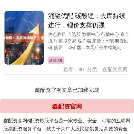
涌融优配 碳酸锂：去库持续
进行，锂价支撑仍强
热点栏目 自选股 数据中心 行情中心 资金
流向 模拟交易 客户端 来源：华安期货投
研 摘要： Ø矿端：本周矿价中枢随期价
显著回升。海外矿山高价放货意愿较强，
需求....
涌融优配
查看：
90
分类：
鑫配资官网
鑫配资官网文章已加载完成
鑫配资官网
鑫配资官网6配资炒股平台是一家专业、安全、可靠的互联网
股票配资服务平台，致力于为广大股民提供灵活高效的资金