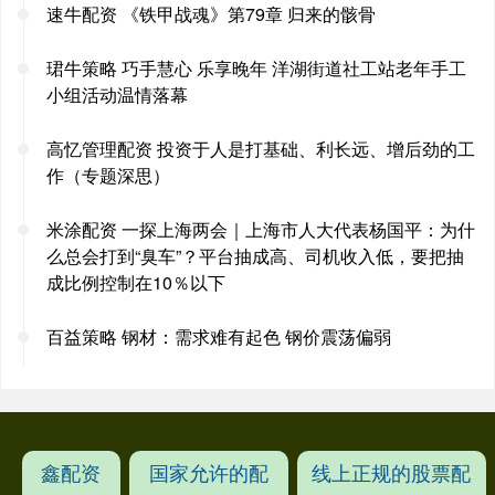
速牛配资 《铁甲战魂》第79章 归来的骸骨
珺牛策略 巧手慧心 乐享晚年 洋湖街道社工站老年手工
小组活动温情落幕
高忆管理配资 投资于人是打基础、利长远、增后劲的工
作（专题深思）
米涂配资 一探上海两会｜上海市人大代表杨国平：为什
么总会打到“臭车”？平台抽成高、司机收入低，要把抽
成比例控制在10％以下
百益策略 钢材：需求难有起色 钢价震荡偏弱
鑫配资
国家允许的配
线上正规的股票配