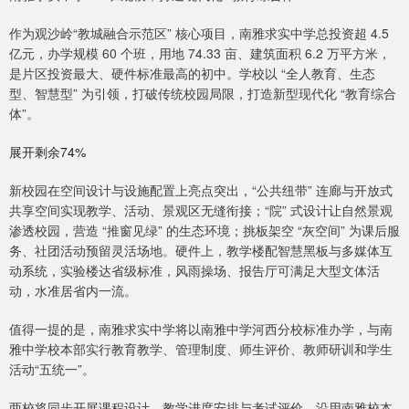
作为观沙岭“教城融合示范区” 核心项目，南雅求实中学总投资超 4.5
亿元，办学规模 60 个班，用地 74.33 亩、建筑面积 6.2 万平方米，
是片区投资最大、硬件标准最高的初中。学校以 “全人教育、生态
型、智慧型” 为引领，打破传统校园局限，打造新型现代化 “教育综合
体”。
展开剩余74%
新校园在空间设计与设施配置上亮点突出，“公共纽带” 连廊与开放式
共享空间实现教学、活动、景观区无缝衔接；“院” 式设计让自然景观
渗透校园，营造 “推窗见绿” 的生态环境；挑板架空 “灰空间” 为课后服
务、社团活动预留灵活场地。硬件上，教学楼配智慧黑板与多媒体互
动系统，实验楼达省级标准，风雨操场、报告厅可满足大型文体活
动，水准居省内一流。
值得一提的是，南雅求实中学将以南雅中学河西分校标准办学，与南
雅中学校本部实行教育教学、管理制度、师生评价、教师研训和学生
活动“五统一”。
两校将同步开展课程设计、教学进度安排与考试评价，沿用南雅校本