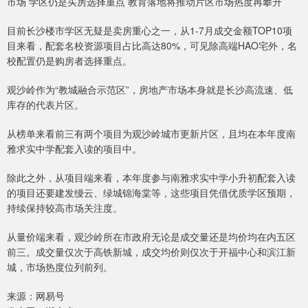
市场 学区仍是买房选择重点 教育落地将推动片区市场热度再攀升
目前长沙楼市学区无疑是卖房重心之一，从1-7月成交金额TOP10项
目来看，配套名校资源项目占比高达80%，可见除高端HAO宅外，名
校配置仍是购房者选择重点。
观沙岭作为“教城融合示范区”，房地产市场本身就是长沙高流速、低
库存的代表片区。
从榜单来看前三有两个项目为观沙岭城市更新片区，且均在本年度南
雅求实中学配套入读的项目中。
除此之外，从项目端来看，本年度参与南雅求实中学小升初配套入读
的项目还要建发缦云、绿城锦海棠等，这些项目凭借优质学区预期，
持续保持较高市场关注度。
从量价端来看，观沙岭所在市政府无论是成交量还是均价均在内五区
前三。成交量仅次于高铁新城，成交均价则仅次于开福中心和滨江新
城，市场热度位列前列。
来源：网易号