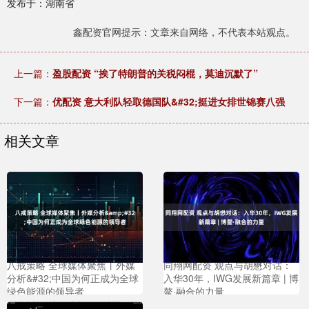
发布于：湖南省
鑫配资官网提示：文章来自网络，不代表本站观点。
上一篇：
盈股配资 “挨了特朗普的关税闷棍，莫迪沉默了”
下一篇：
优配资 意大利队轻取德国队&#32;挺进女排世锦赛八强
相关文章
八戒策略 全球媒体聚焦丨外媒
同翔网配资 观点与胡懋对话：
分析&#32;中国为何正成为全球
入华30年，IWG发展新篇章 | 博
绿色能源的领导者
鳌·融合的力量